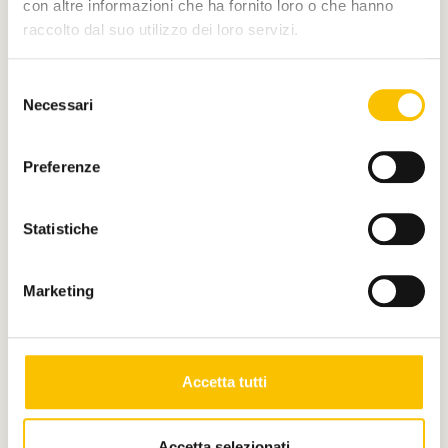
con altre informazioni che ha fornito loro o che hanno
raccolto dal suo utilizzo dei loro servizi.
Main partner
Selezione
Necessari
del
consenso
Silver partner
Preferenze
Statistiche
Main media partner
Marketing
Partner
Accetta tutti
Accetta selezionati