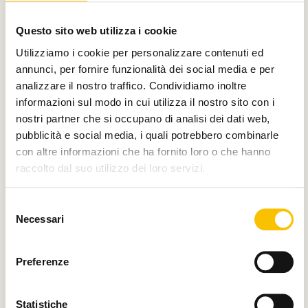
Con il contributo di
Questo sito web utilizza i cookie
Utilizziamo i cookie per personalizzare contenuti ed
annunci, per fornire funzionalità dei social media e per
analizzare il nostro traffico. Condividiamo inoltre
Charity partner
informazioni sul modo in cui utilizza il nostro sito con i
nostri partner che si occupano di analisi dei dati web,
pubblicità e social media, i quali potrebbero combinarle
con altre informazioni che ha fornito loro o che hanno
raccolto dal suo utilizzo dei loro servizi.
Paese ospite d'onore
Selezione
Necessari
del
consenso
Regione ospite d'onore
Preferenze
Statistiche