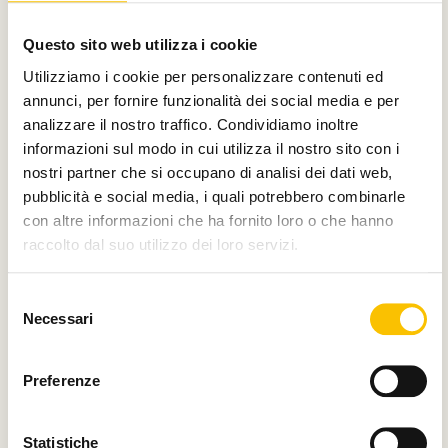
Con il contributo di
Questo sito web utilizza i cookie
Utilizziamo i cookie per personalizzare contenuti ed
annunci, per fornire funzionalità dei social media e per
analizzare il nostro traffico. Condividiamo inoltre
Charity partner
informazioni sul modo in cui utilizza il nostro sito con i
nostri partner che si occupano di analisi dei dati web,
pubblicità e social media, i quali potrebbero combinarle
con altre informazioni che ha fornito loro o che hanno
raccolto dal suo utilizzo dei loro servizi.
Paese ospite d'onore
Selezione
Necessari
del
consenso
Regione ospite d'onore
Preferenze
Statistiche