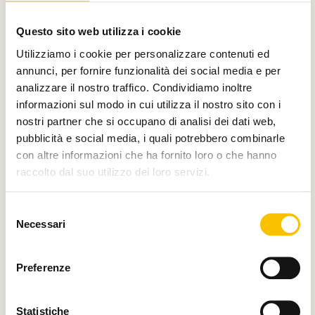
Con il contributo di
Questo sito web utilizza i cookie
Utilizziamo i cookie per personalizzare contenuti ed
annunci, per fornire funzionalità dei social media e per
analizzare il nostro traffico. Condividiamo inoltre
Charity partner
informazioni sul modo in cui utilizza il nostro sito con i
nostri partner che si occupano di analisi dei dati web,
pubblicità e social media, i quali potrebbero combinarle
con altre informazioni che ha fornito loro o che hanno
raccolto dal suo utilizzo dei loro servizi.
Paese ospite d'onore
Selezione
Necessari
del
consenso
Regione ospite d'onore
Preferenze
Statistiche