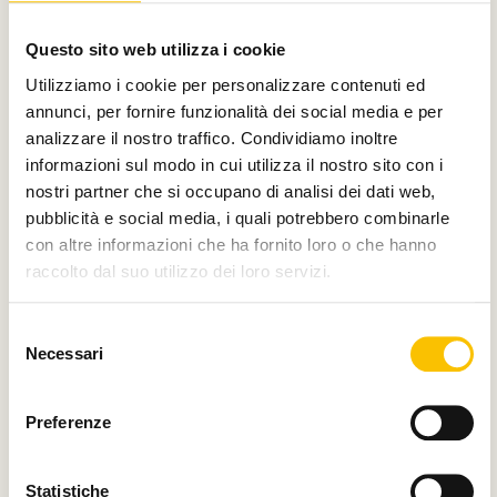
Con il contributo di
Questo sito web utilizza i cookie
Utilizziamo i cookie per personalizzare contenuti ed
annunci, per fornire funzionalità dei social media e per
analizzare il nostro traffico. Condividiamo inoltre
Charity partner
informazioni sul modo in cui utilizza il nostro sito con i
nostri partner che si occupano di analisi dei dati web,
pubblicità e social media, i quali potrebbero combinarle
con altre informazioni che ha fornito loro o che hanno
raccolto dal suo utilizzo dei loro servizi.
Paese ospite d'onore
Selezione
Necessari
del
consenso
Regione ospite d'onore
Preferenze
Statistiche