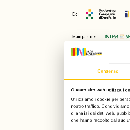
E di
Main partner
Main media partner
Consenso
Partner
Questo sito web utilizza i c
Utilizziamo i cookie per perso
Con il contributo di
nostro traffico. Condividiamo 
di analisi dei dati web, pubbl
che hanno raccolto dal suo uti
Paese ospite d'onore