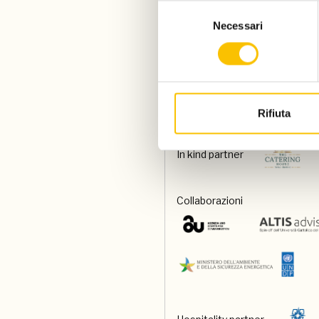
Selezione
Necessari
del
consenso
Special venue
Food and beverage partner
Rifiuta
In kind partner
Collaborazioni