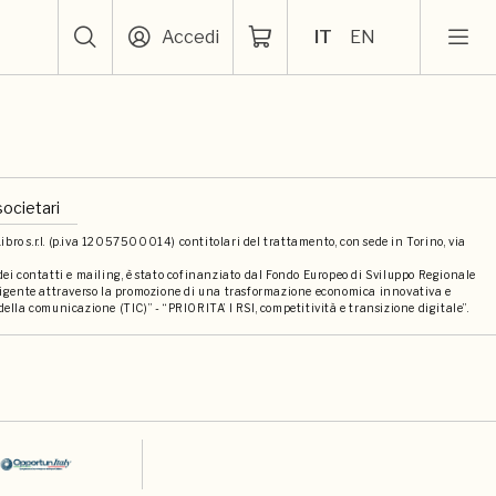
Accedi
IT
EN
societari
bro s.r.l. (p.iva 12057500014) contitolari del trattamento, con sede in Torino, via
 dei contatti e mailing, è stato cofinanziato dal Fondo Europeo di Sviluppo Regionale
elligente attraverso la promozione di una trasformazione economica innovativa e
della comunicazione (TIC)” - “PRIORITA’ I RSI, competitività e transizione digitale”.