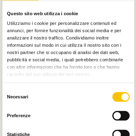
Con il contributo di
Questo sito web utilizza i cookie
Utilizziamo i cookie per personalizzare contenuti ed
annunci, per fornire funzionalità dei social media e per
analizzare il nostro traffico. Condividiamo inoltre
Charity partner
informazioni sul modo in cui utilizza il nostro sito con i
nostri partner che si occupano di analisi dei dati web,
pubblicità e social media, i quali potrebbero combinarle
con altre informazioni che ha fornito loro o che hanno
raccolto dal suo utilizzo dei loro servizi.
Paese ospite d'onore
Selezione
Necessari
del
consenso
Regione ospite d'onore
Preferenze
Statistiche