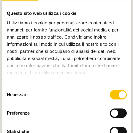
Con il contributo di
Questo sito web utilizza i cookie
Utilizziamo i cookie per personalizzare contenuti ed
annunci, per fornire funzionalità dei social media e per
analizzare il nostro traffico. Condividiamo inoltre
Charity partner
informazioni sul modo in cui utilizza il nostro sito con i
nostri partner che si occupano di analisi dei dati web,
pubblicità e social media, i quali potrebbero combinarle
con altre informazioni che ha fornito loro o che hanno
raccolto dal suo utilizzo dei loro servizi.
Paese ospite d'onore
Selezione
Necessari
del
consenso
Regione ospite d'onore
Preferenze
Statistiche