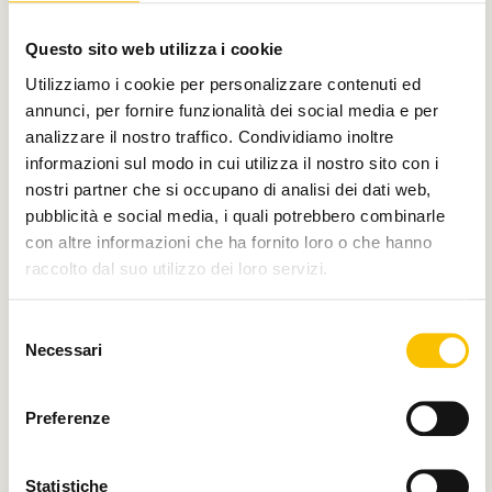
Con il contributo di
Questo sito web utilizza i cookie
Utilizziamo i cookie per personalizzare contenuti ed
annunci, per fornire funzionalità dei social media e per
analizzare il nostro traffico. Condividiamo inoltre
Charity partner
informazioni sul modo in cui utilizza il nostro sito con i
nostri partner che si occupano di analisi dei dati web,
pubblicità e social media, i quali potrebbero combinarle
con altre informazioni che ha fornito loro o che hanno
raccolto dal suo utilizzo dei loro servizi.
Paese ospite d'onore
Selezione
Necessari
del
consenso
Regione ospite d'onore
Preferenze
Statistiche