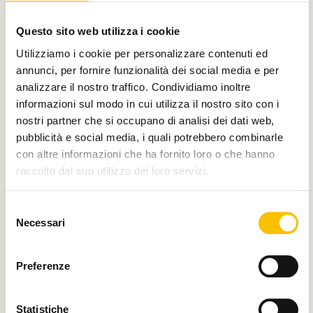
Con il contributo di
Questo sito web utilizza i cookie
Utilizziamo i cookie per personalizzare contenuti ed
annunci, per fornire funzionalità dei social media e per
analizzare il nostro traffico. Condividiamo inoltre
Charity partner
informazioni sul modo in cui utilizza il nostro sito con i
nostri partner che si occupano di analisi dei dati web,
pubblicità e social media, i quali potrebbero combinarle
con altre informazioni che ha fornito loro o che hanno
raccolto dal suo utilizzo dei loro servizi.
Paese ospite d'onore
Selezione
Necessari
del
consenso
Regione ospite d'onore
Preferenze
Statistiche