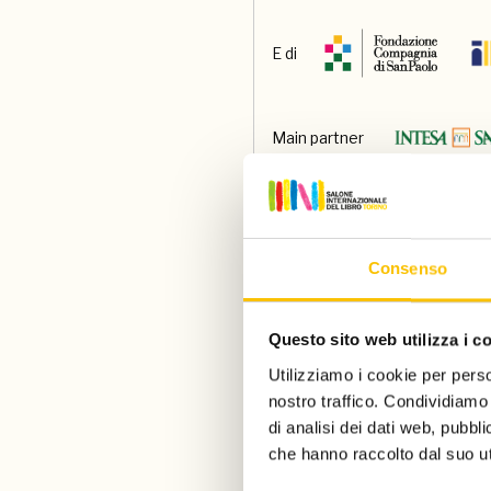
E di
Main partner
Main media partner
Consenso
Partner
Questo sito web utilizza i c
Utilizziamo i cookie per perso
Con il contributo di
nostro traffico. Condividiamo 
di analisi dei dati web, pubbl
che hanno raccolto dal suo uti
Paese ospite d'onore