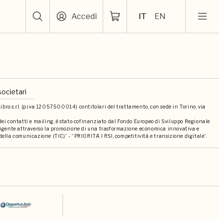
Accedi
IT
EN
societari
bro s.r.l. (p.iva 12057500014) contitolari del trattamento, con sede in Torino, via
 dei contatti e mailing, è stato cofinanziato dal Fondo Europeo di Sviluppo Regionale
elligente attraverso la promozione di una trasformazione economica innovativa e
della comunicazione (TIC)” - “PRIORITA’ I RSI, competitività e transizione digitale”.