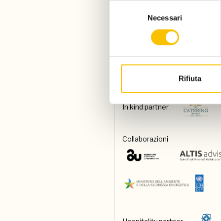
Selezione
Necessari
del
consenso
Special venue
Food and beverage partner
Rifiuta
In kind partner
Collaborazioni