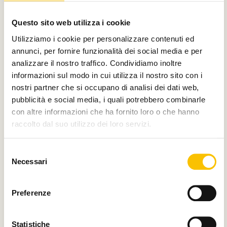
Con il contributo di
Questo sito web utilizza i cookie
Utilizziamo i cookie per personalizzare contenuti ed
annunci, per fornire funzionalità dei social media e per
analizzare il nostro traffico. Condividiamo inoltre
Charity partner
informazioni sul modo in cui utilizza il nostro sito con i
nostri partner che si occupano di analisi dei dati web,
pubblicità e social media, i quali potrebbero combinarle
con altre informazioni che ha fornito loro o che hanno
raccolto dal suo utilizzo dei loro servizi.
Paese ospite d'onore
Selezione
Necessari
del
consenso
Regione ospite d'onore
Preferenze
Statistiche