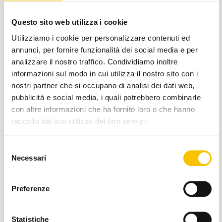
Con il contributo di
Questo sito web utilizza i cookie
Utilizziamo i cookie per personalizzare contenuti ed
annunci, per fornire funzionalità dei social media e per
analizzare il nostro traffico. Condividiamo inoltre
Charity partner
informazioni sul modo in cui utilizza il nostro sito con i
nostri partner che si occupano di analisi dei dati web,
pubblicità e social media, i quali potrebbero combinarle
con altre informazioni che ha fornito loro o che hanno
raccolto dal suo utilizzo dei loro servizi.
Paese ospite d'onore
Selezione
Necessari
del
consenso
Regione ospite d'onore
Preferenze
Statistiche