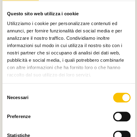
Con il contributo di
Questo sito web utilizza i cookie
Utilizziamo i cookie per personalizzare contenuti ed
annunci, per fornire funzionalità dei social media e per
analizzare il nostro traffico. Condividiamo inoltre
Charity partner
informazioni sul modo in cui utilizza il nostro sito con i
nostri partner che si occupano di analisi dei dati web,
pubblicità e social media, i quali potrebbero combinarle
con altre informazioni che ha fornito loro o che hanno
raccolto dal suo utilizzo dei loro servizi.
Paese ospite d'onore
Selezione
Necessari
del
consenso
Regione ospite d'onore
Preferenze
Statistiche