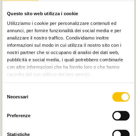
Con il contributo di
Questo sito web utilizza i cookie
Utilizziamo i cookie per personalizzare contenuti ed
annunci, per fornire funzionalità dei social media e per
analizzare il nostro traffico. Condividiamo inoltre
Charity partner
informazioni sul modo in cui utilizza il nostro sito con i
nostri partner che si occupano di analisi dei dati web,
pubblicità e social media, i quali potrebbero combinarle
con altre informazioni che ha fornito loro o che hanno
raccolto dal suo utilizzo dei loro servizi.
Paese ospite d'onore
Selezione
Necessari
del
consenso
Regione ospite d'onore
Preferenze
Statistiche