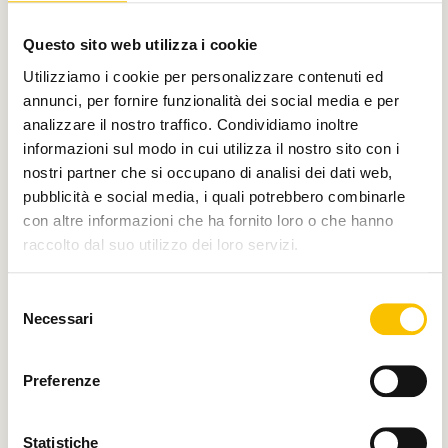
Con il contributo di
Questo sito web utilizza i cookie
Utilizziamo i cookie per personalizzare contenuti ed
annunci, per fornire funzionalità dei social media e per
analizzare il nostro traffico. Condividiamo inoltre
Charity partner
informazioni sul modo in cui utilizza il nostro sito con i
nostri partner che si occupano di analisi dei dati web,
pubblicità e social media, i quali potrebbero combinarle
con altre informazioni che ha fornito loro o che hanno
raccolto dal suo utilizzo dei loro servizi.
Paese ospite d'onore
Selezione
Necessari
del
consenso
Regione ospite d'onore
Preferenze
Statistiche