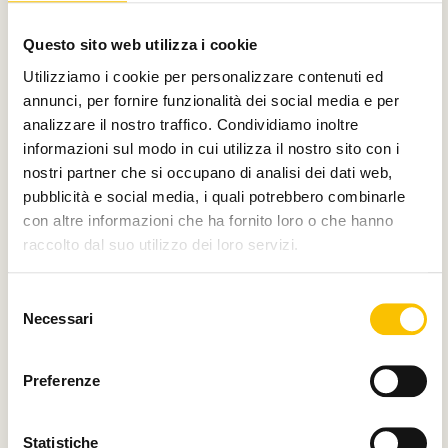
Con il contributo di
Questo sito web utilizza i cookie
Utilizziamo i cookie per personalizzare contenuti ed
annunci, per fornire funzionalità dei social media e per
analizzare il nostro traffico. Condividiamo inoltre
Charity partner
informazioni sul modo in cui utilizza il nostro sito con i
nostri partner che si occupano di analisi dei dati web,
pubblicità e social media, i quali potrebbero combinarle
con altre informazioni che ha fornito loro o che hanno
raccolto dal suo utilizzo dei loro servizi.
Paese ospite d'onore
Selezione
Necessari
del
consenso
Regione ospite d'onore
Preferenze
Statistiche