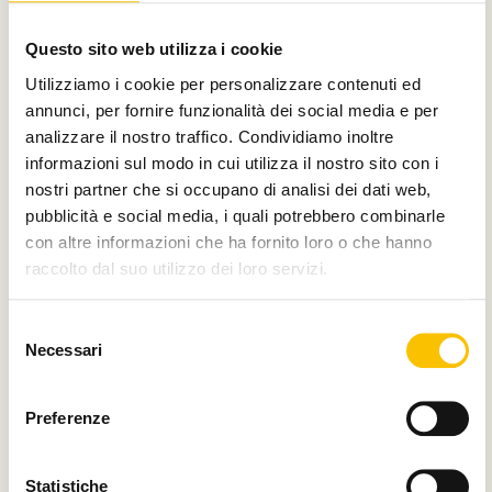
Con il contributo di
Questo sito web utilizza i cookie
Utilizziamo i cookie per personalizzare contenuti ed
annunci, per fornire funzionalità dei social media e per
analizzare il nostro traffico. Condividiamo inoltre
Charity partner
informazioni sul modo in cui utilizza il nostro sito con i
nostri partner che si occupano di analisi dei dati web,
pubblicità e social media, i quali potrebbero combinarle
con altre informazioni che ha fornito loro o che hanno
raccolto dal suo utilizzo dei loro servizi.
Paese ospite d'onore
Selezione
Necessari
del
consenso
Regione ospite d'onore
Preferenze
Statistiche