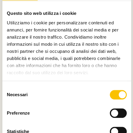
Con il contributo di
Questo sito web utilizza i cookie
Utilizziamo i cookie per personalizzare contenuti ed
annunci, per fornire funzionalità dei social media e per
analizzare il nostro traffico. Condividiamo inoltre
Charity partner
informazioni sul modo in cui utilizza il nostro sito con i
nostri partner che si occupano di analisi dei dati web,
pubblicità e social media, i quali potrebbero combinarle
con altre informazioni che ha fornito loro o che hanno
raccolto dal suo utilizzo dei loro servizi.
Paese ospite d'onore
Selezione
Necessari
del
consenso
Regione ospite d'onore
Preferenze
Statistiche