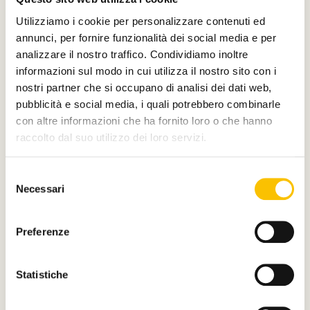
Silver partner
Utilizziamo i cookie per personalizzare contenuti ed
annunci, per fornire funzionalità dei social media e per
analizzare il nostro traffico. Condividiamo inoltre
informazioni sul modo in cui utilizza il nostro sito con i
nostri partner che si occupano di analisi dei dati web,
Main media partner
pubblicità e social media, i quali potrebbero combinarle
con altre informazioni che ha fornito loro o che hanno
raccolto dal suo utilizzo dei loro servizi.
Partner
Selezione
Necessari
del
consenso
Preferenze
Statistiche
Con il contributo di