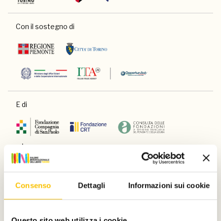
Con il sostegno di
E di
Main partner
Consenso
Dettagli
Informazioni sui cookie
Questo sito web utilizza i cookie