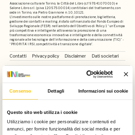
Associazione culturale Torino, la Città del Libro (c.f 97841070010) e
Salone Libro s.r.l. (p.iva 12057500014) contitolari del trattamento, con
sede in Torino, via Pietro Giannone n. 10, 10121.
L'investimento sulle nostre piattaforme di prenotazione, biglietteria,
gestione dei contatti e mailing, è stato cofinanziato dal Fondo Europeo di
Sviluppo Regionale (FESR) nell’ambito dell’Obiettivo di Policy 1 “un’Europa
più competitiva e intelligente attraverso la promozione di una
trasformazione economica innovativa e intelligente e della connettività
regionale alle tecnologie dell’informazione e della comunicazione (TIC)” -
“PRIORITA’ I RSI, competitività e transizione digitale”.
Contatti
Privacy policy
Disclaimer
Dati societari
Un progetto di
Consenso
Dettagli
Informazioni sui cookie
Con il sostegno di
Questo sito web utilizza i cookie
Utilizziamo i cookie per personalizzare contenuti ed
annunci, per fornire funzionalità dei social media e per