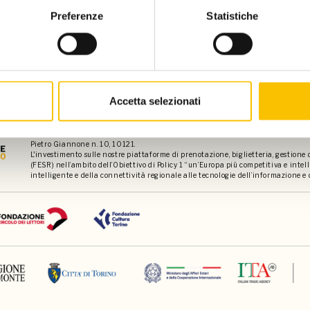
Preferenze
Statistiche
Accetta selezionati
Contatti
Privacy policy
Disclaimer
Dati 
Associazione culturale Torino, la Città del Libro (c.f 97841070010) e Salone Li
Pietro Giannone n. 10, 10121.
L'investimento sulle nostre piattaforme di prenotazione, biglietteria, gestione
(FESR) nell’ambito dell’Obiettivo di Policy 1 “un’Europa più competitiva e int
intelligente e della connettività regionale alle tecnologie dell’informazione e 