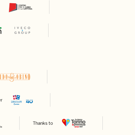
er
Thanks to