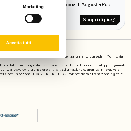
Il programma di Augusta Pop
Marketing
Scopri di più
Accetta tutti
societari
bro s.r.l. (p.iva 12057500014) contitolari del trattamento, con sede in Torino, via
 dei contatti e mailing, è stato cofinanziato dal Fondo Europeo di Sviluppo Regionale
elligente attraverso la promozione di una trasformazione economica innovativa e
della comunicazione (TIC)” - “PRIORITA’ I RSI, competitività e transizione digitale”.