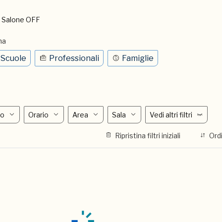
l Salone OFF
ma
Scuole
Professionali
Famiglie
no
Orario
Area
Sala
Vedi altri filtri
Ripristina filtri iniziali
Ord