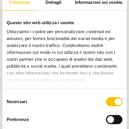
Consenso
Dettagli
Informazioni sui cookie
Questo sito web utilizza i cookie
Main partner
Utilizziamo i cookie per personalizzare contenuti ed
annunci, per fornire funzionalità dei social media e per
analizzare il nostro traffico. Condividiamo inoltre
informazioni sul modo in cui utilizza il nostro sito con i
Silver partner
nostri partner che si occupano di analisi dei dati web,
pubblicità e social media, i quali potrebbero combinarle
con altre informazioni che ha fornito loro o che hanno
raccolto dal suo utilizzo dei loro servizi.
Main media partner
Selezione
Necessari
del
consenso
Partner
Preferenze