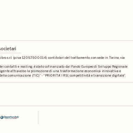
societari
bro s.r.l. (p.iva 12057500014) contitolari del trattamento, con sede in Torino, via
 dei contatti e mailing, è stato cofinanziato dal Fondo Europeo di Sviluppo Regionale
elligente attraverso la promozione di una trasformazione economica innovativa e
della comunicazione (TIC)” - “PRIORITA’ I RSI, competitività e transizione digitale”.