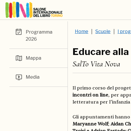
Home
Scuole
I prog
Programma
2026
Educare alla
Mappa
SalTo Vita Nova
Media
Il primo corso del proget
incontri on line
, per app
letteratura per l’infanzia
Gli appuntamenti hanno v
Maryanne Wolf
;
Aidan Ch
Troisi e Adrian Fartade; 