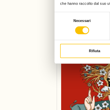
che hanno raccolto dal suo uti
Selezione
Necessari
del
Leggere la po
consenso
Lorenzoni
Rifiuta