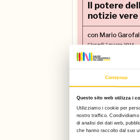
Il potere de
notizie vere
con Mario Garofa
Giovedì 7 marzo 2024
Consenso
Questo sito web utilizza i c
Lezione 3
Raccontare l
Utilizziamo i cookie per perso
nostro traffico. Condividiamo 
guerra
di analisi dei dati web, pubbl
che hanno raccolto dal suo uti
con Marta Serafin