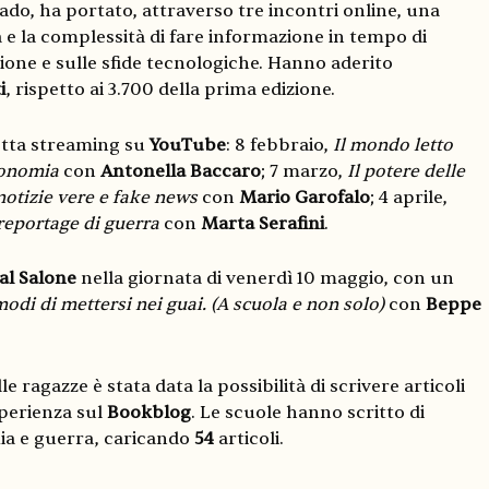
rado, ha portato, attraverso tre incontri online, una
a e la complessità di fare informazione in tempo di
ione e sulle sfide tecnologiche. Hanno aderito
i
, rispetto ai 3.700 della prima edizione.
tta streaming su
YouTube
: 8 febbraio,
Il mondo letto
economia
con
Antonella Baccaro
; 7 marzo,
Il potere delle
notizie vere e fake news
con
Mario Garofalo
; 4 aprile,
 reportage di guerra
con
Marta Serafini
.
al Salone
nella giornata di venerdì 10 maggio, con un
modi di mettersi nei guai. (A scuola e non solo)
con
Beppe
e ragazze è stata data la possibilità di scrivere articoli
sperienza sul
Bookblog
. Le scuole hanno scritto di
ia e guerra, caricando
54
articoli.