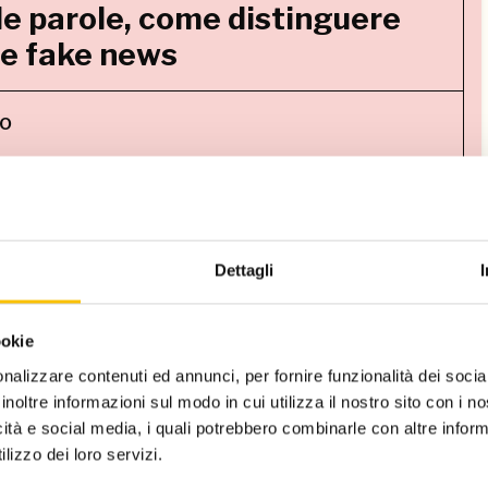
lle parole, come distinguere
 e fake news
lo
Rivivi la lezione
Dettagli
ookie
a violenza: il reportage di
nalizzare contenuti ed annunci, per fornire funzionalità dei socia
inoltre informazioni sul modo in cui utilizza il nostro sito con i 
icità e social media, i quali potrebbero combinarle con altre inform
lizzo dei loro servizi.
i